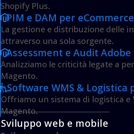
Shopify Plus.
Masterclass Developer
PIM e DAM per eCommerce
Masterclass eCommerce
La gestione e distribuzione delle i
Masterclass Logistica
Mentor Private eCommerce
attraverso una sola sorgente.
Lavora con noi
Assessment e Audit Adob
ECOMMERCE
Analizziamo le criticità legate a pe
Sviluppo siti eCommerce Magento
Magento.
Assistenza e Manutenzione Magento
Software WMS & Logistica
Realizzazione eCommerce Shopify Plus
Assistenza e Manutenzione Shopify Plus
Offriamo un sistema di logistica
Server Adobe Commerce Magento
Magento.
ECOMMERCE ENTERPRISE
Sviluppo web e mobile
Integrazione tra gestionale ERP e Magento