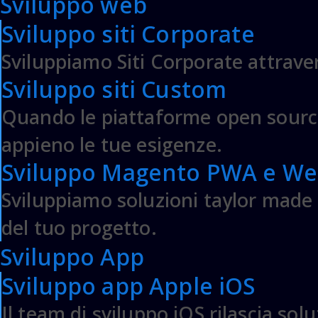
Sviluppo web
PIM e DAM per eCommerce Magento
Sviluppo siti Corporate
Adobe Commerce Magento B2B
Assessment e Audit Adobe Commerce
Sviluppiamo Siti Corporate attraver
Software WMS & Logistica per eCommerce
Sviluppo siti Custom
ABOUT US
Quando le piattaforme open source
appieno le tue esigenze.
Web Agency
Il Team
Sviluppo Magento PWA e Web
Mission & Vision
Sviluppiamo soluzioni taylor made in
Termini e Condizioni
Informativa Privacy & Cookie
del tuo progetto.
Sviluppo App
SEDE 
Sviluppo app Apple iOS
DF SRL
L
Il team di sviluppo iOS rilascia sol
P.IVA : 07979890725
9:30/