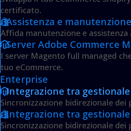
certificato.
SVILUPPO WEB E MOBILE
Assistenza e manutenzione
Sviluppo siti Corporate
Affida manutenzione e assistenza 
Sviluppo siti Custom
Sviluppo Magento PWA e Web application
Server Adobe Commerce M
Sviluppo app Apple iOS
I server Magento full managed che 
Sviluppo app Android
tuo eCommerce.
MARKETING & SEO
Enterprise
Conversion optimization (CRO)
Integrazione tra gestional
User eXperience Design
Marketing Automation
Sincronizzazione bidirezionale dei p
Search Experience Optimization (SEO)
Integrazione tra gestionale
Data Analysis
Sincronizzazione bidirezionale dei p
ACADEMY