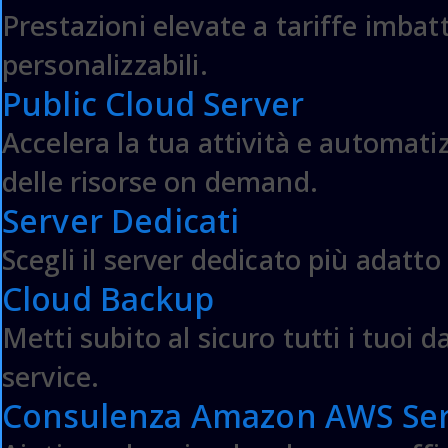
Prestazioni elevate a tariffe imbatti
Preventivo
personalizzabili.
Magento
Public Cloud Server
Accelera la tua attività e automatiz
delle risorse on demand.
Server Dedicati
Apri un Ticket
Scegli il server dedicato più adatto 
Cloud Backup
Metti subito al sicuro tutti i tuoi d
service.
Consulenza Amazon AWS Ser
Preventivo
ShopifyPlus