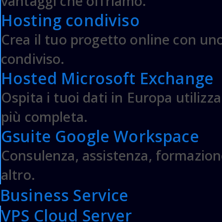
vantaggi che offriamo.
Hosting condiviso
WIKI & INFO
PARTNE
Crea il tuo progetto online con uno
Wiki & Guide
condiviso.
Webmail
Area Clienti
Hosted Microsoft Exchange
Contattaci
Ospita i tuoi dati in Europa utilizz
I nostri Clienti
più completa.
Gsuite Google Workspace
Parlaci del tuo
Consulenza, assistenza, formazion
business
altro.
Business Service
VPS Cloud Server