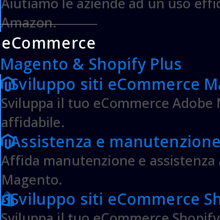
Aiutiamo le aziende ad un uso effi
Amazon.
eCommerce
DOMINI & HOSTING
Magento & Shopify Plus
Registrazione Domini
Trasferimento Domini
Sviluppo siti eCommerce 
Hosting Condiviso
Sviluppa il tuo eCommerce Adobe M
Hosted Microsoft Exchange
Gsuite Google Workspace
affidabile.
Assistenza e manutenzion
HOSTING BUSINESS
Affida manutenzione e assistenza
VPS Cloud Server
Public Cloud Server
Magento.
Server Dedicati
Sviluppo siti eCommerce Sh
Cloud Backup
Sviluppa il tuo eCommerce Shopify 
Consulenza Amazon AWS