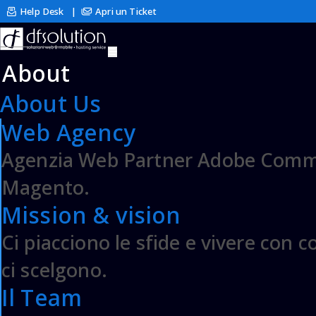
Help Desk
|
Apri un Ticket
Archivio Domande
Contattaci
About
About Us
Web Agency
Trasferisci un domin
Agenzia Web Partner Adobe Comme
Vuoi trasferire il tuo dominio p
Magento.
il tuo dominio per iniziare.
Mission & vision
Ci piacciono le sfide e vivere con 
ci scelgono.
www.
Il Team