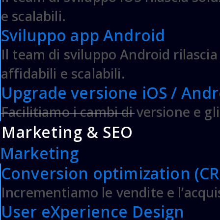
Via M.Teresa di Calcutta 22
Altamur
e scalabili.
70022 – Altamura – BA
Milano
Sviluppo app Android
ITALY
WhatsAp
Il team di sviluppo Android rilasci
© 2007-2023 DF Solution | DF s.r
affidabili e scalabili.
P.IVA: 07979890725 - Codice 
Upgrade versione iOS / Andr
Server Cloud Magento Mana
Facilitiamo i cambi di versione e g
Magento Adobe
&
Realizzaz
Marketing & SEO
Marketing
Conversion optimization (C
Incrementiamo le vendite e l’acqui
User eXperience Design