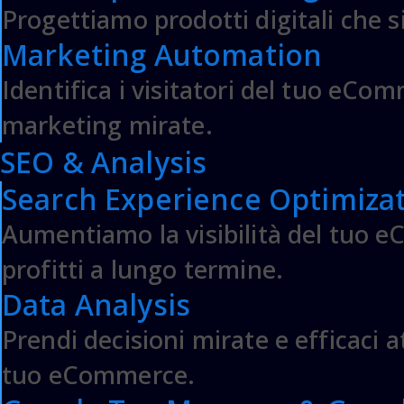
Progettiamo prodotti digitali che si
© 2007-2023 DF Solution | DF s.r
Marketing Automation
P.IVA: 07979890725 - Codice 
Identifica i visitatori del tuo eComm
Server Cloud Magento Mana
marketing mirate.
SEO & Analysis
Magento Adobe
&
Realizzaz
Search Experience Optimizat
Aumentiamo la visibilità del tuo e
profitti a lungo termine.
Data Analysis
Prendi decisioni mirate e efficaci at
tuo eCommerce.