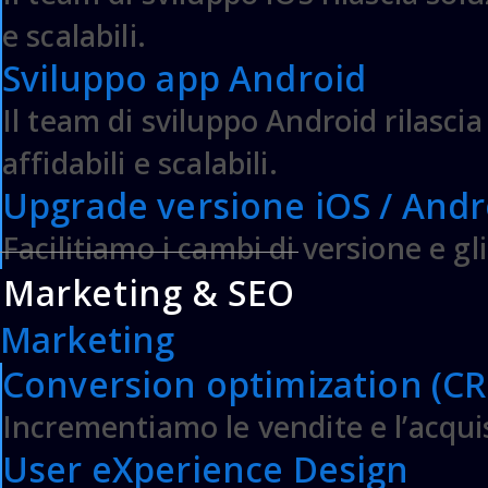
Assessment e Audit Adobe Commerce
e scalabili.
Software WMS & Logistica per eCommerce
Sviluppo app Android
ABOUT US
Il team di sviluppo Android rilasci
Web Agency
affidabili e scalabili.
Il Team
Upgrade versione iOS / Andr
Mission & Vision
Termini e Condizioni
Facilitiamo i cambi di versione e g
Informativa Privacy & Cookie
Marketing & SEO
SEDE 
Marketing
Conversion optimization (C
DF SRL
L
P.IVA : 07979890725
9:30/
Incrementiamo le vendite e l’acqui
Via M.Teresa di Calcutta 22
Altamur
70022 – Altamura – BA
Milano
User eXperience Design
ITALY
WhatsAp