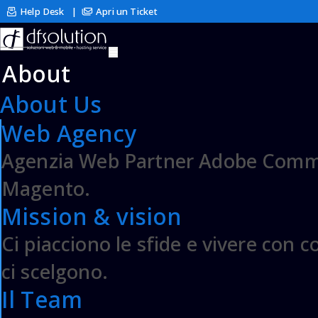
Help Desk
|
Apri un Ticket
Archivio Domande
Contattaci
About
About Us
Configurazione Pro
Web Agency
Agenzia Web Partner Adobe Comme
Si prega di fornirci il domi
Magento.
hosting selezionando un'o
Mission & vision
Ci piacciono le sfide e vivere con 
Desidero registrare
ci scelgono.
s.r.l. | soluzioni web & mob
Il Team