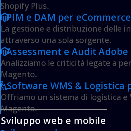
Sviluppo siti Corporate
Shopify Plus.
Sviluppo siti Custom
PIM e DAM per eCommerce
Sviluppo Magento PWA e Web application
La gestione e distribuzione delle i
Sviluppo app Apple iOS
Sviluppo app Android
attraverso una sola sorgente.
Assessment e Audit Adob
MARKETING & SEO
Analizziamo le criticità legate a pe
Conversion optimization (CRO)
User eXperience Design
Magento.
Marketing Automation
Software WMS & Logistica
Search Experience Optimization (SEO)
Data Analysis
Offriamo un sistema di logistica
Magento.
ACADEMY
Sviluppo web e mobile
Masterclass Developer
Masterclass eCommerce