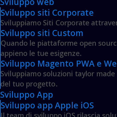
Sviluppo web
Masterclass Logistica
Sviluppo siti Corporate
Mentor Private eCommerce
Lavora con noi
Sviluppiamo Siti Corporate attraver
Sviluppo siti Custom
ECOMMERCE
Quando le piattaforme open source
Sviluppo siti eCommerce Magento
appieno le tue esigenze.
Assistenza e Manutenzione Magento
Realizzazione eCommerce Shopify Plus
Sviluppo Magento PWA e Web
Assistenza e Manutenzione Shopify Plus
Sviluppiamo soluzioni taylor made in
Server Adobe Commerce Magento
del tuo progetto.
ECOMMERCE ENTERPRISE
Sviluppo App
Integrazione tra gestionale ERP e Magento
Sviluppo app Apple iOS
PIM e DAM per eCommerce Magento
Adobe Commerce Magento B2B
Il team di sviluppo iOS rilascia sol