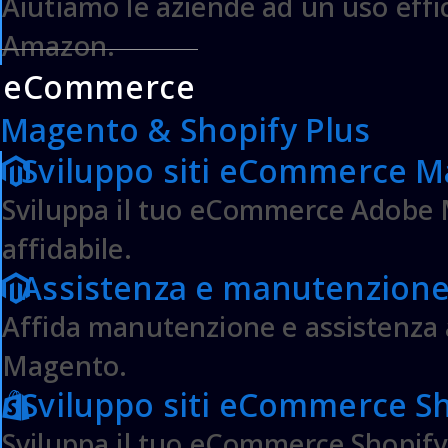
Aiutiamo le aziende ad un uso effi
Amazon.
eCommerce
Magento & Shopify Plus
Apri un Ticket
Sviluppo siti eCommerce 
Sviluppa il tuo eCommerce Adobe M
affidabile.
Assistenza e manutenzion
Affida manutenzione e assistenza
Preventivo
Magento.
ShopifyPlus
Sviluppo siti eCommerce Sh
Sviluppa il tuo eCommerce Shopify 