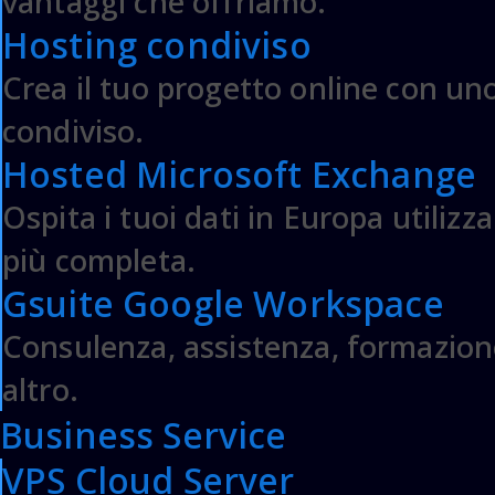
vantaggi che offriamo.
Hosting condiviso
Crea il tuo progetto online con uno
condiviso.
Hosted Microsoft Exchange
Ospita i tuoi dati in Europa utilizz
più completa.
Gsuite Google Workspace
Come possiamo aiuta
Consulenza, assistenza, formazion
altro.
Business Service
WIKI & INFO
PARTNE
VPS Cloud Server