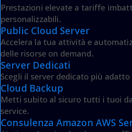
Wiki & Guide
Prestazioni elevate a tariffe imbatti
Webmail
personalizzabili.
Area Clienti
Public Cloud Server
Contattaci
I nostri Clienti
Accelera la tua attività e automatiz
delle risorse on demand.
Server Dedicati
Parlaci del tuo
Scegli il server dedicato più adatto 
business
Cloud Backup
Metti subito al sicuro tutti i tuoi d
service.
Consulenza Amazon AWS Ser
Preventivo
Magento